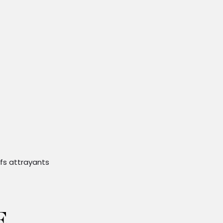
ifs attrayants
E